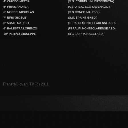
4° CHIODO MATTIA
(G.S. CORBELLINI ORTOFRUTTA)
5° PIRAS ANDREA
(A.S.D. S.C. SCO CAVENAGO )
6° NORBIS NICHOLAS
(G.S.RONCO MAURIGI)
7° EPIS GIOSUE'
(G.S. SPRINT GHEDI)
8° ABATE MATTEO
(FERALPI MONTECLARENSE ASD)
9° BALESTRA LORENZO
(FERALPI MONTECLARENSE ASD)
10° PERINO GIUSEPPE
(U.C. SOPRAZOCCO ASD )
PianetaGiovani.TV (c) 2011